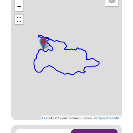
−
Leaflet
| © Openstreetmap France | ©
OpenStreetMap